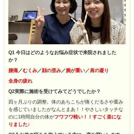
Q1 今日はどのようなお悩み症状で来院されました
か？
腰痛
／
むくみ
／
顔の歪み
／
腕が重い
／
肩の凝り
全身の疲れ
Q2実際に施術を受けてみてどうでしたか？
四ヶ月ぶりの調整。体のあちこちが痛くだるさや重み
を感じていましたがなんとまあ！！やさしいタッチな
のに1時間自分の体が
フワフワ軽い！！すごく楽にな
りました♪